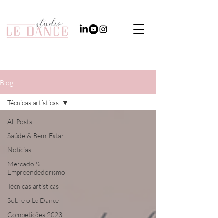
Blog
Técnicas artísticas
All Posts
Saúde & Bem-Estar
Notícias
Mercado &
Empreendedorismo
Técnicas artísticas
Sobre o Le Dance
Competições 2023