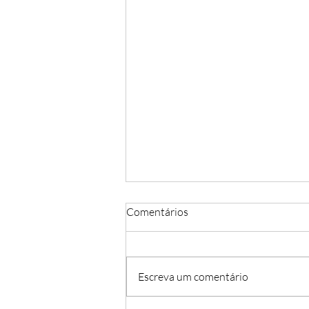
Comentários
História do Balé
Escreva um comentário