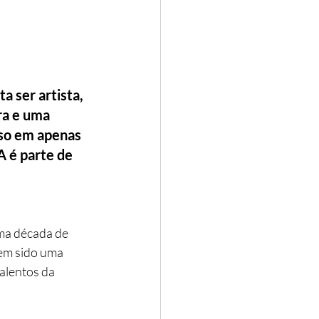
ta ser artista, 
ra e uma 
so em apenas 
 é parte de 
uma década de
em sido uma 
alentos da 