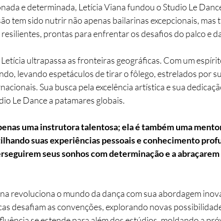
ada e determinada, Letícia Viana fundou o Studio Le Danc
ão tem sido nutrir não apenas bailarinas excepcionais, mas
resilientes, prontas para enfrentar os desafios do palco e da
Letícia ultrapassa as fronteiras geográficas. Com um espírit
mundo, levando espetáculos de tirar o fôlego, estrelados por s
ernacionais. Sua busca pela excelência artística e sua dedicaç
dio Le Dance a patamares globais.
apenas uma instrutora talentosa; ela é também uma mentor
lhando suas experiências pessoais e conhecimento profun
perseguirem seus sonhos com determinação e a abraçarem 
iana revoluciona o mundo da dança com sua abordagem inovad
cas desafiam as convenções, explorando novas possibilidade
fluência se estende para além dos estúdios, moldando a pró