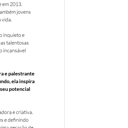
e em 2013. 
 também jovens 
 vida.
o inquieto e 
uas talentosas 
ão incansável 
a e palestrante 
do, ela inspira 
seu potencial 
ora e criativa. 
s e definindo 
xima geração de 