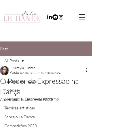
Post
All Posts
Kamyla Fischer
All Posts
8 de set. de 2023
2 min de leitura
O Poder da Expressão na
Saúde & Bem-Estar
Dança
Notícias
Mercado & Empreendedorismo
Atualizado:
14 de set. de 2023
Técnicas artísticas
Sobre o Le Dance
Competições 2023